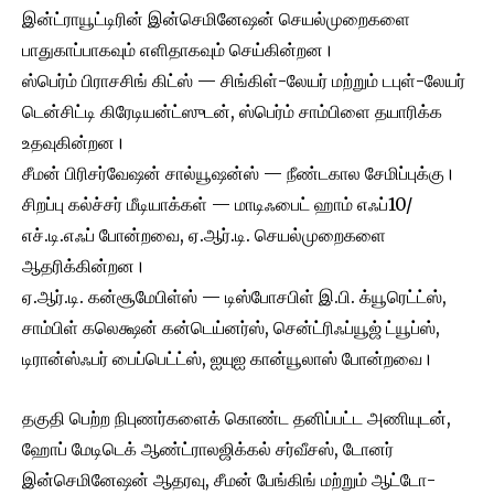
இன்ட்ராயூட்டிரின் இன்செமினேஷன் செயல்முறைகளை
பாதுகாப்பாகவும் எளிதாகவும் செய்கின்றன।
ஸ்பெர்ம் பிராசசிங் கிட்ஸ் — சிங்கிள்-லேயர் மற்றும் டபுள்-லேயர்
டென்சிட்டி கிரேடியன்ட்ஸுடன், ஸ்பெர்ம் சாம்பிளை தயாரிக்க
உதவுகின்றன।
சீமன் பிரிசர்வேஷன் சால்யூஷன்ஸ் — நீண்டகால சேமிப்புக்கு।
சிறப்பு கல்ச்சர் மீடியாக்கள் — மாடிஃபைட் ஹாம் எஃப்10/
எச்.டி.எஃப் போன்றவை, ஏ.ஆர்.டி. செயல்முறைகளை
ஆதரிக்கின்றன।
ஏ.ஆர்.டி. கன்சூமேபிள்ஸ் — டிஸ்போசபிள் இ.பி. க்யூரெட்ட்ஸ்,
சாம்பிள் கலெக்ஷன் கன்டெய்னர்ஸ், சென்ட்ரிஃப்யூஜ் ட்யூப்ஸ்,
டிரான்ஸ்ஃபர் பைப்பெட்ட்ஸ், ஐயுஐ கான்யூலாஸ் போன்றவை।
தகுதி பெற்ற நிபுணர்களைக் கொண்ட தனிப்பட்ட அணியுடன்,
ஹோப் மேடிடெக் ஆண்ட்ராலஜிக்கல் சர்வீசஸ், டோனர்
இன்செமினேஷன் ஆதரவு, சீமன் பேங்கிங் மற்றும் ஆட்டோ-