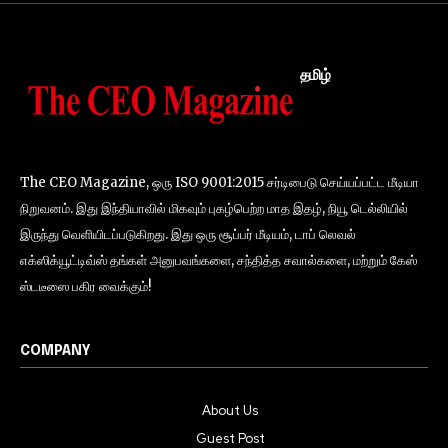
தமிழ்
The CEO Magazine, ஒரு ISO 9001:2015 சர்டிபைடு செய்யப்பட்ட மீடியா
நிறுவனம். இது இந்தியாவில் மிகவும் புகழ்பெற்ற மாத இதழ், நியூ டெல்லியில்
இருந்து வெளியிடப்படுகிறது. இது ஒரு சூப்பர் மீடியம், டாப் லெவல்
எக்ஸிக்யூட்டிவ்ஸ் தங்கள் அனுபவங்களை, சந்தித்த சவால்களை, மற்றும் கேஸ்
ஸ்டடீஸை பகிர வைக்கும்!
COMPANY
About Us
Guest Post