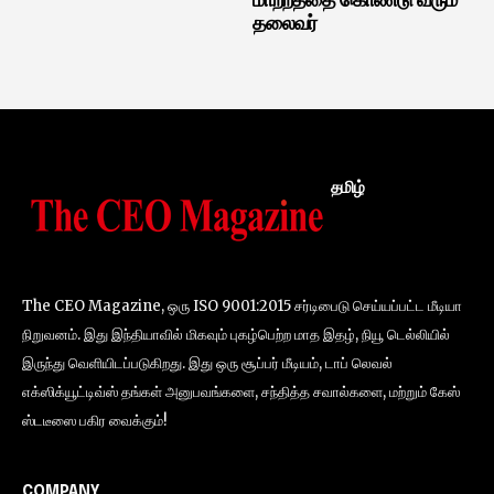
மாற்றத்தை கொண்டு வரும்
தலைவர்
தமிழ்
The CEO Magazine, ஒரு ISO 9001:2015 சர்டிபைடு செய்யப்பட்ட மீடியா
நிறுவனம். இது இந்தியாவில் மிகவும் புகழ்பெற்ற மாத இதழ், நியூ டெல்லியில்
இருந்து வெளியிடப்படுகிறது. இது ஒரு சூப்பர் மீடியம், டாப் லெவல்
எக்ஸிக்யூட்டிவ்ஸ் தங்கள் அனுபவங்களை, சந்தித்த சவால்களை, மற்றும் கேஸ்
ஸ்டடீஸை பகிர வைக்கும்!
COMPANY