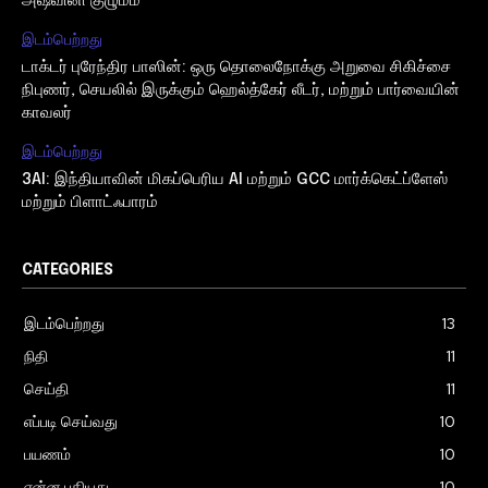
அஷ்வினி குழுமம்
இடம்பெற்றது
டாக்டர் புரேந்திர பாஸின்: ஒரு தொலைநோக்கு அறுவை சிகிச்சை
நிபுணர், செயலில் இருக்கும் ஹெல்த்கேர் லீடர், மற்றும் பார்வையின்
காவலர்
இடம்பெற்றது
3AI: இந்தியாவின் மிகப்பெரிய AI மற்றும் GCC மார்க்கெட்ப்ளேஸ்
மற்றும் பிளாட்ஃபாரம்
CATEGORIES
இடம்பெற்றது
13
நிதி
11
செய்தி
11
எப்படி செய்வது
10
பயணம்
10
என்ன புதியது
10