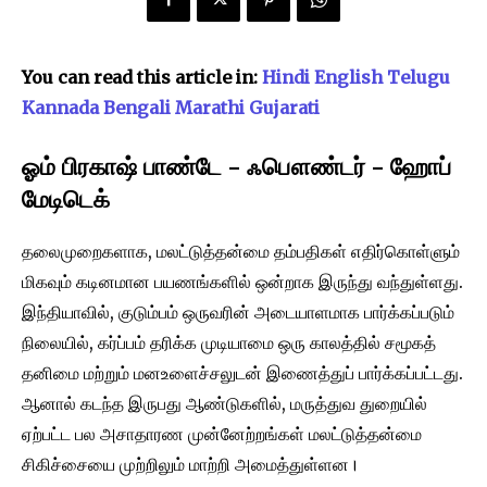
You can read this article in:
Hindi
English
Telugu
Kannada
Bengali
Marathi
Gujarati
ஓம் பிரகாஷ் பாண்டே – ஃபௌண்டர் – ஹோப்
மேடிடெக்
தலைமுறைகளாக, மலட்டுத்தன்மை தம்பதிகள் எதிர்கொள்ளும்
மிகவும் கடினமான பயணங்களில் ஒன்றாக இருந்து வந்துள்ளது.
இந்தியாவில், குடும்பம் ஒருவரின் அடையாளமாக பார்க்கப்படும்
நிலையில், கர்ப்பம் தரிக்க முடியாமை ஒரு காலத்தில் சமூகத்
தனிமை மற்றும் மனஉளைச்சலுடன் இணைத்துப் பார்க்கப்பட்டது.
ஆனால் கடந்த இருபது ஆண்டுகளில், மருத்துவ துறையில்
ஏற்பட்ட பல அசாதாரண முன்னேற்றங்கள் மலட்டுத்தன்மை
சிகிச்சையை முற்றிலும் மாற்றி அமைத்துள்ளன।