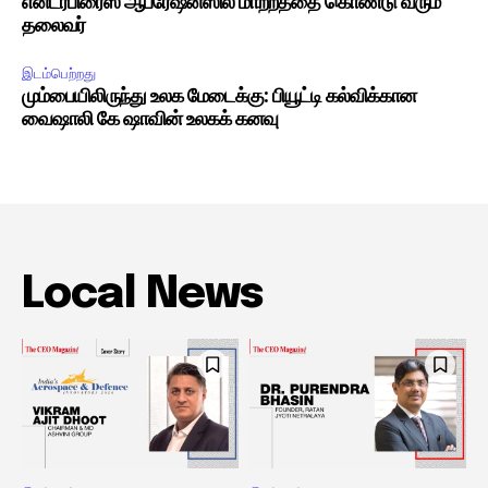
என்டர்பிரைஸ் ஆபரேஷன்ஸில் மாற்றத்தை கொண்டு வரும்
தலைவர்
இடம்பெற்றது
மும்பையிலிருந்து உலக மேடைக்கு: பியூட்டி கல்விக்கான
வைஷாலி கே ஷாவின் உலகக் கனவு
Local News