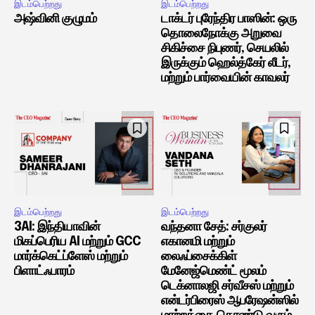
இடம்பெற்றது
இடம்பெற்றது
அஷ்வினி குழுமம்
டாக்டர் புரேந்திர பாஸின்: ஒரு
தொலைநோக்கு அறுவை
சிகிச்சை நிபுணர், செயலில்
இருக்கும் ஹெல்த்கேர் லீடர்,
மற்றும் பார்வையின் காவலர்
இடம்பெற்றது
இடம்பெற்றது
3AI: இந்தியாவின்
வந்தனா சேத்: சர்குலர்
மிகப்பெரிய AI மற்றும் GCC
எகானமி மற்றும்
மார்க்கெட்ப்ளேஸ் மற்றும்
லைஃப்சைக்கிள்
பிளாட்ஃபாரம்
மேனேஜ்மெண்ட் மூலம்
டெக்னாலஜி சர்வீசஸ் மற்றும்
என்டர்பிரைஸ் ஆபரேஷன்ஸில்