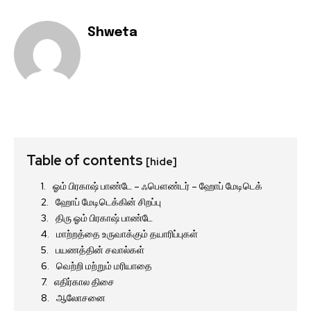
Shweta
Table of contents
[hide]
ஓம் பிரகாஷ் பாண்டே – ஃபௌண்டர் – ஹோப் மேடிடெக்
ஹோப் மேடிடெக்கின் சிறப்பு
திரு ஓம் பிரகாஷ் பாண்டே
மாற்றத்தை உருவாக்கும் தயாரிப்புகள்
பயணத்தின் சவால்கள்
வெற்றி மற்றும் மரியாதை
எதிர்கால திசை
ஆலோசனை