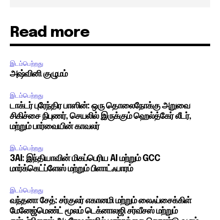
Read more
இடம்பெற்றது
அஷ்வினி குழுமம்
இடம்பெற்றது
டாக்டர் புரேந்திர பாஸின்: ஒரு தொலைநோக்கு அறுவை
சிகிச்சை நிபுணர், செயலில் இருக்கும் ஹெல்த்கேர் லீடர்,
மற்றும் பார்வையின் காவலர்
இடம்பெற்றது
3AI: இந்தியாவின் மிகப்பெரிய AI மற்றும் GCC
மார்க்கெட்ப்ளேஸ் மற்றும் பிளாட்ஃபாரம்
இடம்பெற்றது
வந்தனா சேத்: சர்குலர் எகானமி மற்றும் லைஃப்சைக்கிள்
மேனேஜ்மெண்ட் மூலம் டெக்னாலஜி சர்வீசஸ் மற்றும்